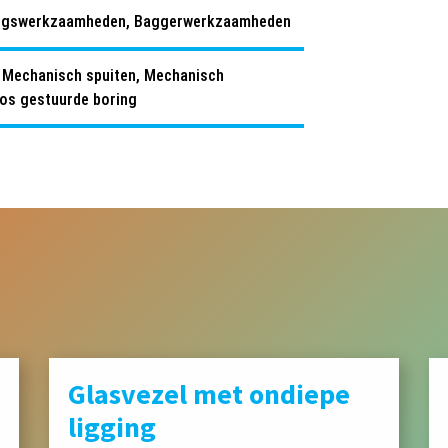
ngswerkzaamheden, Baggerwerkzaamheden
 Mechanisch spuiten, Mechanisch
loos gestuurde boring
Glasvezel met ondiepe
ligging