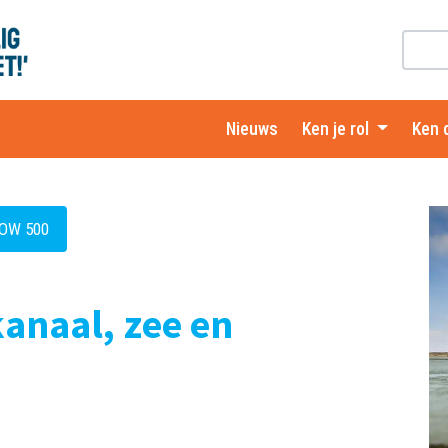
Nieuws
Ken je rol
Ken 
ROW 500
kanaal, zee en