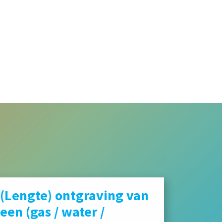
(Lengte) ontgraving van
een (gas / water /