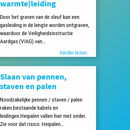
warmte)leiding
Door het graven van de sleuf kan een
gasleiding in de lengte worden ontgraven,
waardoor de Veiligheidsinstructie
Aardgas (VIAG) van…
Verder lezen
Slaan van pennen,
staven en palen
Noodzakelijke pennen / staven / palen
raken bestaande kabels en
leidingen.Heipalen vallen hier niet onder.
Zie voor dat risico: Heipalen…