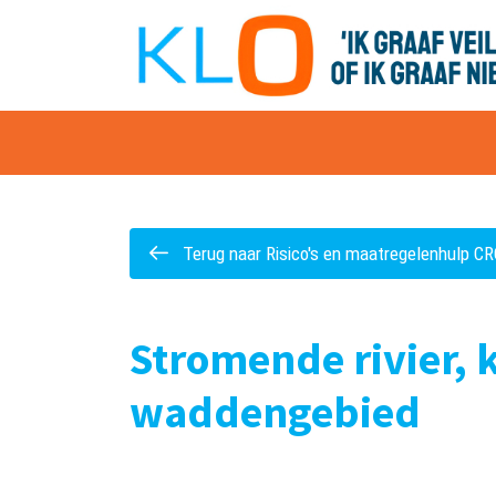
overslaan
Terug naar Risico's en maatregelenhulp C
Stromende rivier, 
waddengebied