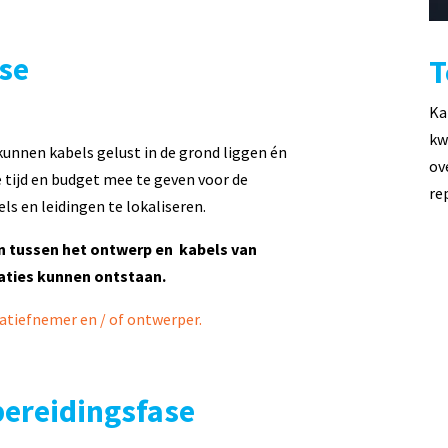
ase
T
Ka
kw
 kunnen kabels gelust in de grond liggen én
ov
e tijd en budget mee te geven voor de
re
els en leidingen te lokaliseren.
en tussen het ontwerp en kabels van
laties kunnen ontstaan.
atiefnemer en / of ontwerper.
ereidingsfase