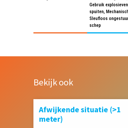
Gebruik explosieve
spuiten, Mechanisch
Sleufloos ongestuu
schep
Bekijk ook
Afwijkende situatie (>1
meter)