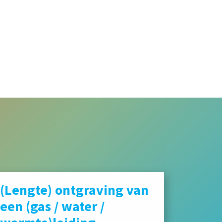
(Lengte) ontgraving van
een (gas / water /