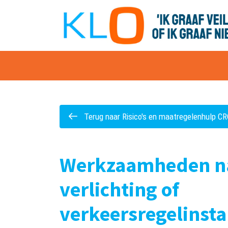
overslaan
Terug naar Risico's en maatregelenhulp C
Werkzaamheden na
verlichting of
verkeersregelinsta