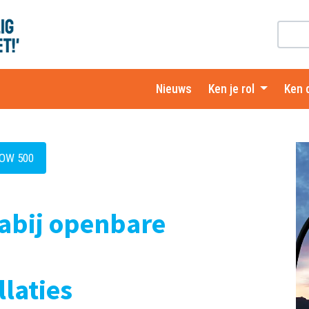
Nieuws
Ken je rol
Ken 
ROW 500
bij openbare
llaties