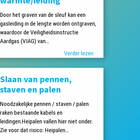
warmte)leiding
Door het graven van de sleuf kan een
gasleiding in de lengte worden ontgraven,
waardoor de Veiligheidsinstructie
Aardgas (VIAG) van…
Verder lezen
Slaan van pennen,
staven en palen
Noodzakelijke pennen / staven / palen
raken bestaande kabels en
leidingen.Heipalen vallen hier niet onder.
Zie voor dat risico: Heipalen…