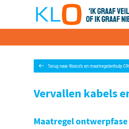
overslaan
Terug naar Risico's en maatregelenhulp C
Vervallen kabels e
Maatregel ontwerpfas