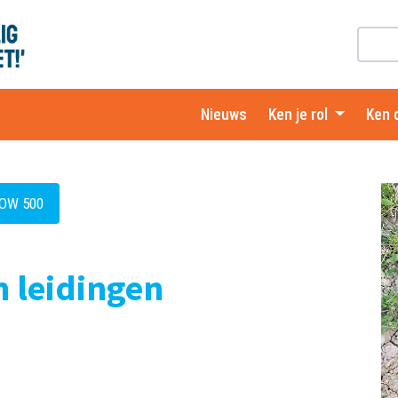
Nieuws
Ken je rol
Ken 
ROW 500
n leidingen
e