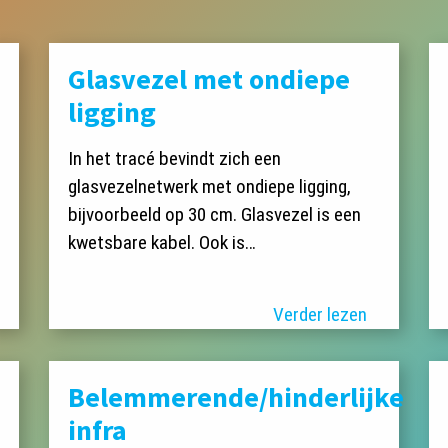
Glasvezel met ondiepe
ligging
In het tracé bevindt zich een
glasvezelnetwerk met ondiepe ligging,
bijvoorbeeld op 30 cm. Glasvezel is een
kwetsbare kabel. Ook is…
Verder lezen
Belemmerende/hinderlijke
infra