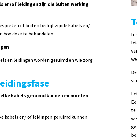
 en/of leidingen zijn die buiten werking
T
spreken of buiten bedrijf zijnde kabels en/
en hoe deze te behandelen.
In
le
ngen
va
we
els en leidingen worden geruimd en wie zorg
De
eidingsfase
ve
Le
welke kabels geruimd kunnen en moeten
Ee
te
e kabels en/ of leidingen geruimd kunnen
we
ge
be