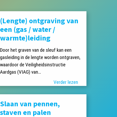
(Lengte) ontgraving van
een (gas / water /
warmte)leiding
Door het graven van de sleuf kan een
gasleiding in de lengte worden ontgraven,
waardoor de Veiligheidsinstructie
Aardgas (VIAG) van…
Verder lezen
Slaan van pennen,
staven en palen