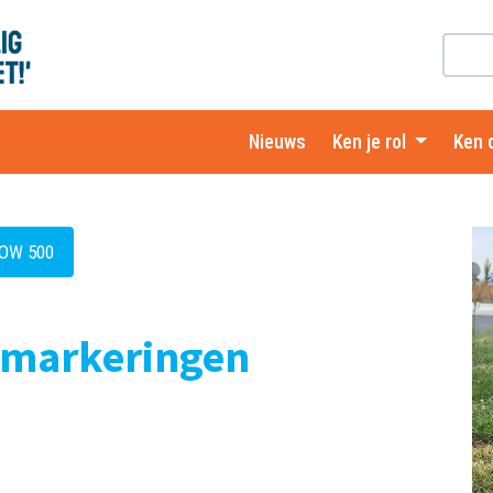
Nieuws
Ken je rol
Ken 
ROW 500
gmarkeringen
e