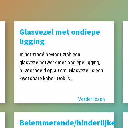
Glasvezel met ondiepe
ligging
In het tracé bevindt zich een
glasvezelnetwerk met ondiepe ligging,
bijvoorbeeld op 30 cm. Glasvezel is een
kwetsbare kabel. Ook is…
Verder lezen
Belemmerende/hinderlijke