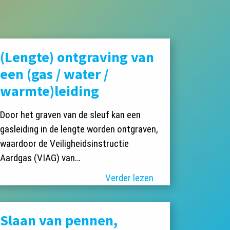
(Lengte) ontgraving van
een (gas / water /
warmte)leiding
Door het graven van de sleuf kan een
gasleiding in de lengte worden ontgraven,
waardoor de Veiligheidsinstructie
Aardgas (VIAG) van…
Verder lezen
Slaan van pennen,