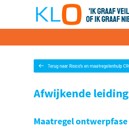
overslaan
Terug naar Risico's en maatregelenhulp C
Afwijkende leidin
Maatregel ontwerpfas