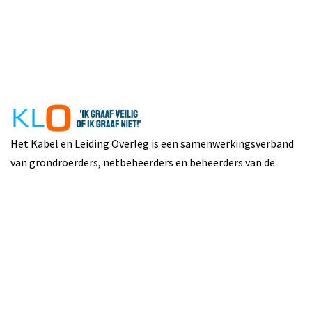
Het Kabel en Leiding Overleg is een samenwerkingsverband
van grondroerders, netbeheerders en beheerders van de
openbare ruimte. Doel: voorkomen van graafschade aan
kabels en leidingen.
Contact
info@kabelenleidingoverleg.nl
KvK: 81542399