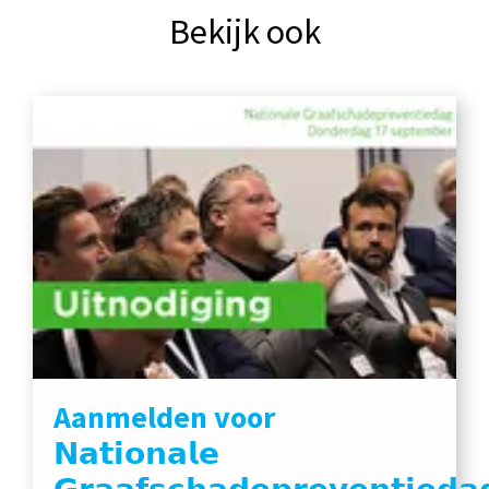
Bekijk ook
Aanmelden voor
𝗡𝗮𝘁𝗶𝗼𝗻𝗮𝗹𝗲