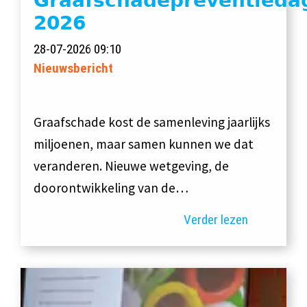
𝗚𝗿𝗮𝗮𝗳𝘀𝗰𝗵𝗮𝗱𝗲𝗽𝗿𝗲𝘃𝗲𝗻𝘁𝗶𝗲𝗱𝗮
𝟮𝟬𝟮𝟲
28-07-2026 09:10
Nieuwsbericht
Graafschade kost de samenleving jaarlijks
miljoenen, maar samen kunnen we dat
veranderen. Nieuwe wetgeving, de
doorontwikkeling van de…
Verder lezen