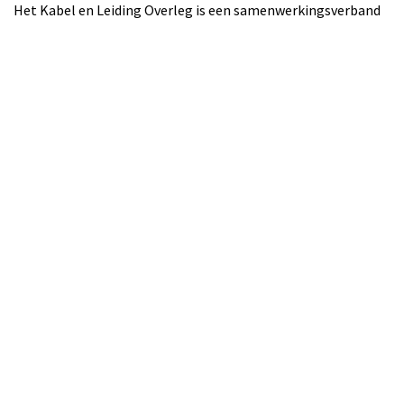
Het Kabel en Leiding Overleg is een samenwerkingsverband
van grondroerders, netbeheerders en beheerders van de
openbare ruimte. Doel: voorkomen van graafschade aan
kabels en leidingen.
Contact
info@kabelenleidingoverleg.nl
KvK: 81542399