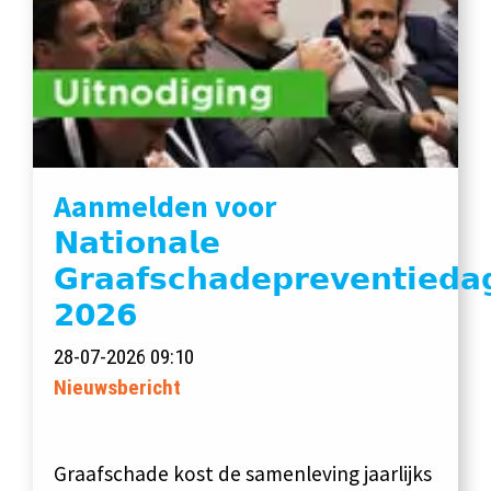
Aanmelden voor
𝗡𝗮𝘁𝗶𝗼𝗻𝗮𝗹𝗲
𝗚𝗿𝗮𝗮𝗳𝘀𝗰𝗵𝗮𝗱𝗲𝗽𝗿𝗲𝘃𝗲𝗻𝘁𝗶𝗲𝗱𝗮
𝟮𝟬𝟮𝟲
28-07-2026 09:10
Nieuwsbericht
Graafschade kost de samenleving jaarlijks