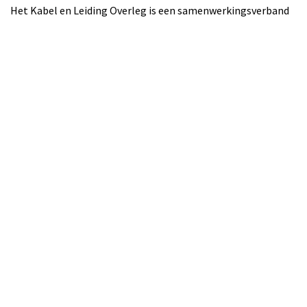
Het Kabel en Leiding Overleg is een samenwerkingsverband
van grondroerders, netbeheerders en beheerders van de
openbare ruimte. Doel: voorkomen van graafschade aan
kabels en leidingen.
Contact
info@kabelenleidingoverleg.nl
KvK: 81542399