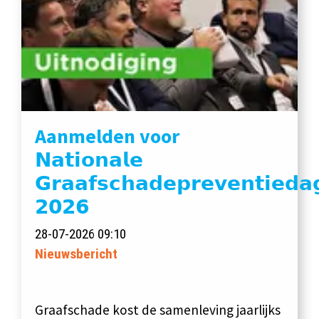
Aanmelden voor
𝗡𝗮𝘁𝗶𝗼𝗻𝗮𝗹𝗲
𝗚𝗿𝗮𝗮𝗳𝘀𝗰𝗵𝗮𝗱𝗲𝗽𝗿𝗲𝘃𝗲𝗻𝘁𝗶𝗲𝗱𝗮
𝟮𝟬𝟮𝟲
28-07-2026 09:10
Nieuwsbericht
Graafschade kost de samenleving jaarlijks