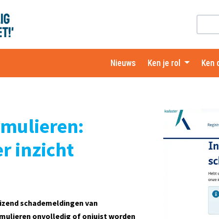
Nieuws
Ken je rol
Ken 
rmulieren:
r inzicht
gduizend schademeldingen van
ulieren onvolledig of onjuist worden