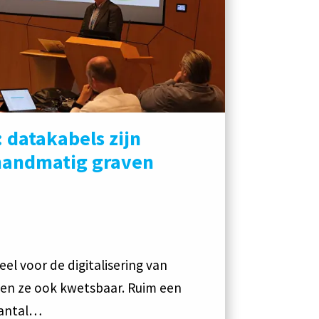
 datakabels zijn
handmatig graven
eel voor de digitalisering van
ken ze ook kwetsbaar. Ruim een
aantal…