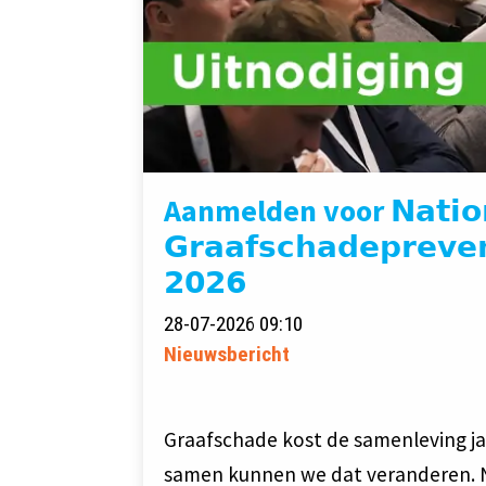
Aanmelden voor 𝗡𝗮𝘁𝗶𝗼𝗻
𝗚𝗿𝗮𝗮𝗳𝘀𝗰𝗵𝗮𝗱𝗲𝗽𝗿𝗲𝘃𝗲
𝟮𝟬𝟮𝟲
28-07-2026 09:10
Nieuwsbericht
Graafschade kost de samenleving jaa
samen kunnen we dat veranderen. 