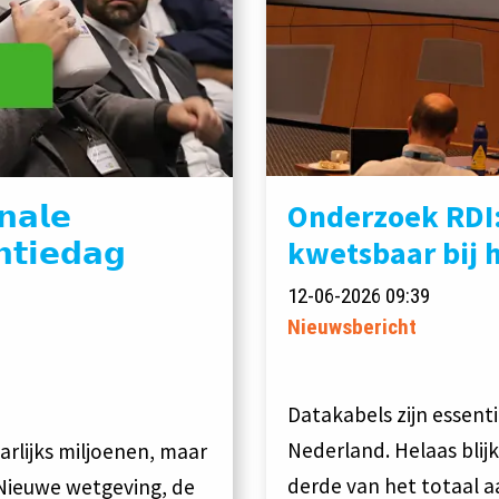
Onderzoek RDI:
𝗮𝗹𝗲
kwetsbaar bij 
𝘁𝗶𝗲𝗱𝗮𝗴
12-06-2026 09:39
Nieuwsbericht
Datakabels zijn essenti
Nederland. Helaas blij
rlijks miljoenen, maar
derde van het totaal 
Nieuwe wetgeving, de