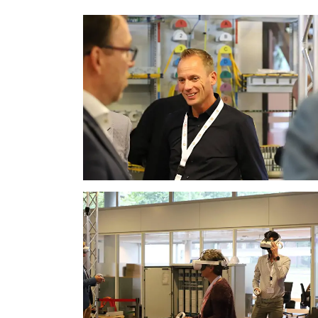
Foto
album
overslaan